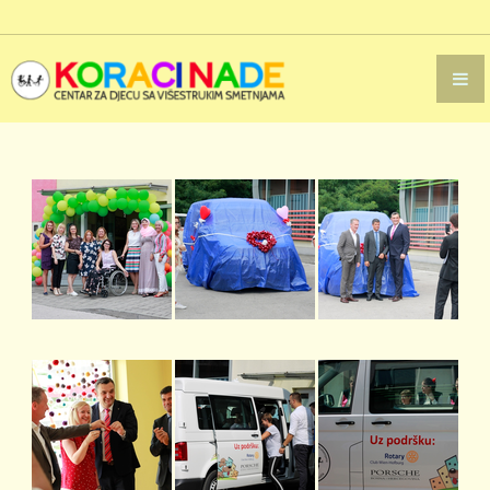
KAKO NAS PODRŽATI/POMOĆI
PROJEKTI
DONATORI
GALERIJA
VIDEO GALERIJA
GALERIJA SLIKA
KONTAKT