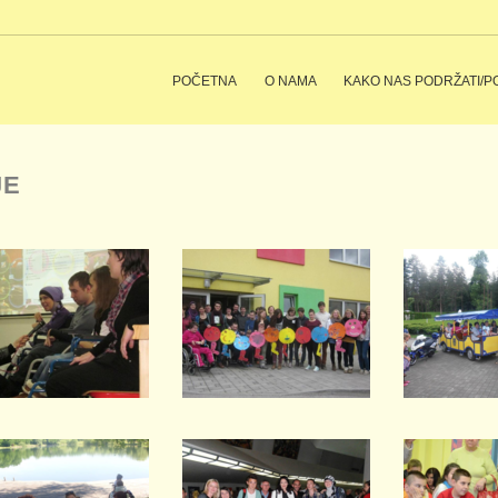
POČETNA
O NAMA
KAKO NAS PODRŽATI/P
JE